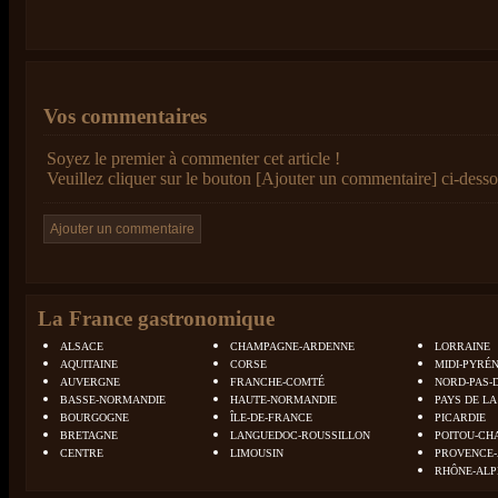
Vos commentaires
Soyez le premier à commenter cet article !
Veuillez cliquer sur le bouton [Ajouter un commentaire] ci-desso
La France gastronomique
ALSACE
CHAMPAGNE-ARDENNE
LORRAINE
AQUITAINE
CORSE
MIDI-PYRÉ
AUVERGNE
FRANCHE-COMTÉ
NORD-PAS-
BASSE-NORMANDIE
HAUTE-NORMANDIE
PAYS DE LA
BOURGOGNE
ÎLE-DE-FRANCE
PICARDIE
BRETAGNE
LANGUEDOC-ROUSSILLON
POITOU-CH
CENTRE
LIMOUSIN
PROVENCE-
RHÔNE-ALP