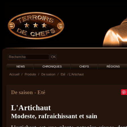
NEWS
CHRONIQUES
CHEFS
RÉGIONS
Accueil
/
Produits
/
De saison
/
Eté
/ L'Artichaut
De saison
-
Eté
L'Artichaut
Modeste, rafraichissant et sain