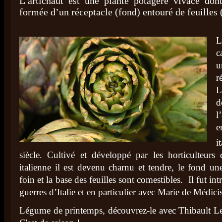
L’artichaut est une plante potagère vivace don
formée d’un réceptacle (fond) entouré de feuilles 
L
c
u
r
L
d
l
e
i
siècle. Cultivé et développé par les horticulteurs 
italienne il est devenu charnu et tendre, le fond un
foin et la base des feuilles sont comestibles. Il fut in
guerres d’Italie et en particulier avec Marie de Médicis
Légume de printemps, découvrez-le avec Thibault Le