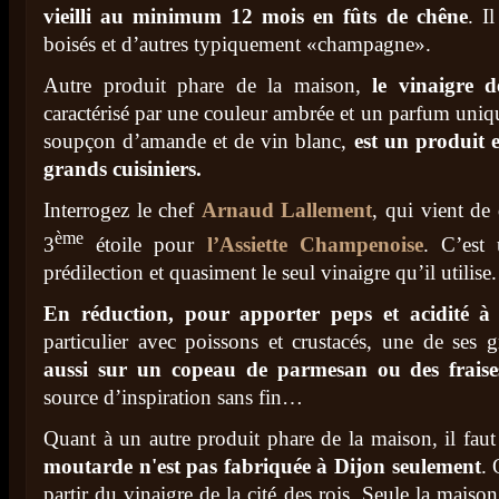
vieilli au minimum 12 mois en fûts de chêne
. I
boisés et d’autres typiquement «champagne».
Autre produit phare de la maison,
le vinaigre d
caractérisé par une couleur ambrée et un parfum uniqu
soupçon d’amande et de vin blanc,
est un produit 
grands cuisiniers.
Interrogez le chef
Arnaud Lallement
, qui vient de
ème
3
étoile pour
l’Assiette Champenoise
. C’est
prédilection et quasiment le seul vinaigre qu’il utilise.
En réduction, pour apporter peps et acidité à 
particulier avec poissons et crustacés, une de ses g
aussi sur un copeau de parmesan ou des frais
source d’inspiration sans fin…
Quant à un autre produit phare de la maison, il fau
moutarde n'est pas fabriquée à Dijon seulement
. 
partir du vinaigre de la cité des rois. Seule la mai