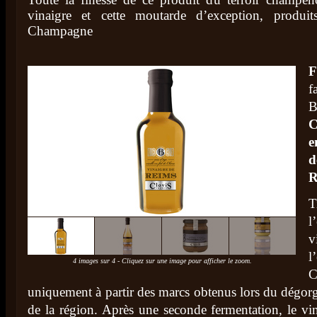
vinaigre et cette moutarde d’exception, produi
Champagne
F
f
B
C
e
R
l
4 images sur 4 - Cliquez sur une image pour afficher le zoom.
C
uniquement à partir des marcs obtenus lors du dég
de la région. Après une seconde fermentation, le vin