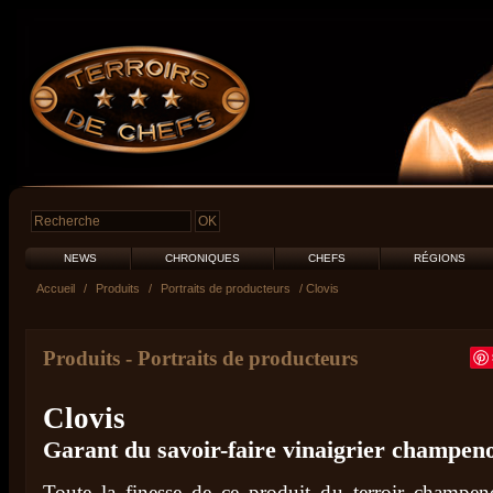
NEWS
CHRONIQUES
CHEFS
RÉGIONS
Accueil
/
Produits
/
Portraits de producteurs
/ Clovis
Produits
-
Portraits de producteurs
Clovis
Garant du savoir-faire vinaigrier champeno
Toute la finesse de ce produit du terroir champen