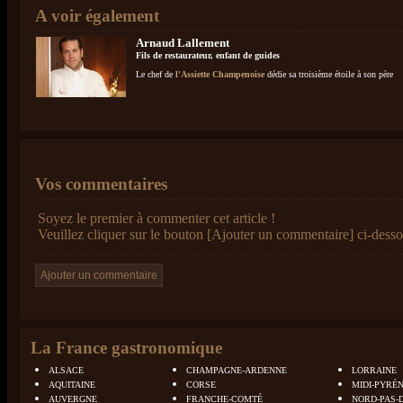
A voir également
Arnaud Lallement
Fils de restaurateur, enfant de guides
Le chef de
l'Assiette Champenoise
dédie sa troisième étoile à son père
Vos commentaires
Soyez le premier à commenter cet article !
Veuillez cliquer sur le bouton [Ajouter un commentaire] ci-desso
La France gastronomique
ALSACE
CHAMPAGNE-ARDENNE
LORRAINE
AQUITAINE
CORSE
MIDI-PYRÉ
AUVERGNE
FRANCHE-COMTÉ
NORD-PAS-