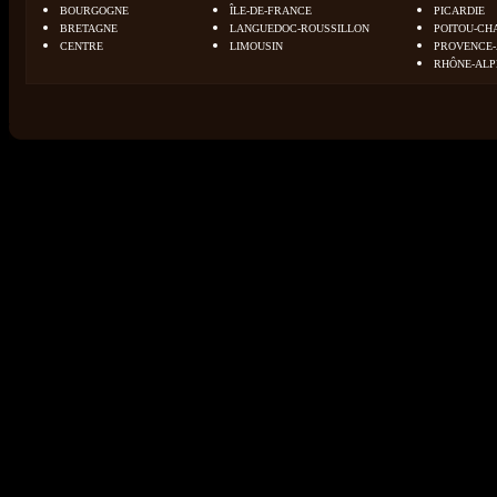
BOURGOGNE
ÎLE-DE-FRANCE
PICARDIE
BRETAGNE
LANGUEDOC-ROUSSILLON
POITOU-CH
CENTRE
LIMOUSIN
PROVENCE-
RHÔNE-ALP