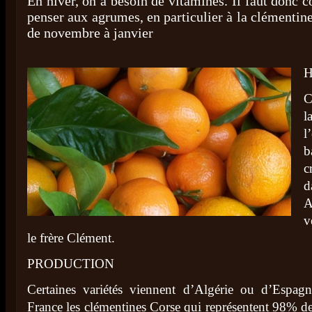
En hiver, on a besoin de vitamines. Il faut donc 
penser aux agrumes, en particulier à la clémentine
de novembre à janvier
H
C
l
l
b
c
d
A
v
le frère Clément.
PRODUCTION
Certaines variétés viennent d’Algérie ou d’Espa
France les clémentines Corse qui représentent 98% de