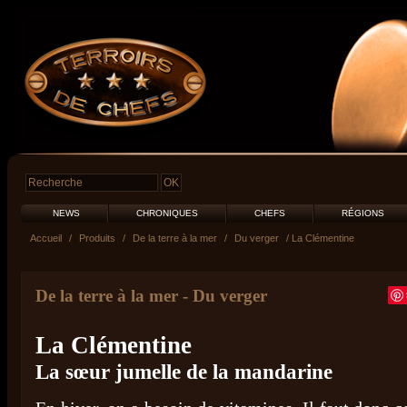
NEWS
CHRONIQUES
CHEFS
RÉGIONS
Accueil
/
Produits
/
De la terre à la mer
/
Du verger
/ La Clémentine
De la terre à la mer
-
Du verger
La Clémentine
La sœur jumelle de la mandarine