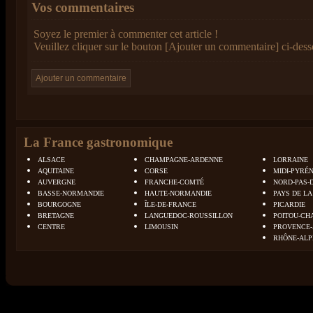
Vos commentaires
Soyez le premier à commenter cet article !
Veuillez cliquer sur le bouton [Ajouter un commentaire] ci-dess
La France gastronomique
ALSACE
CHAMPAGNE-ARDENNE
LORRAINE
AQUITAINE
CORSE
MIDI-PYRÉ
AUVERGNE
FRANCHE-COMTÉ
NORD-PAS-
BASSE-NORMANDIE
HAUTE-NORMANDIE
PAYS DE LA
BOURGOGNE
ÎLE-DE-FRANCE
PICARDIE
BRETAGNE
LANGUEDOC-ROUSSILLON
POITOU-CH
CENTRE
LIMOUSIN
PROVENCE-
RHÔNE-ALP