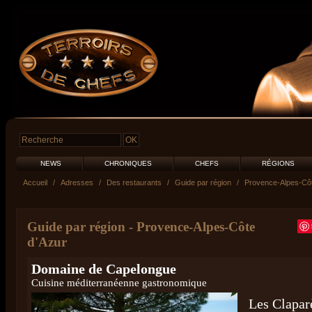
NEWS
CHRONIQUES
CHEFS
RÉGIONS
Accueil
/
Adresses
/
Des restaurants
/
Guide par région
/
Provence-Alpes-Côt
Guide par région
-
Provence-Alpes-Côte
d'Azur
Domaine de Capelongue
Cuisine méditerranéenne gastronomique
Les Clapar