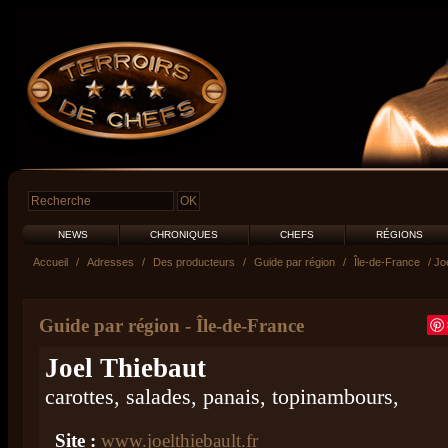
NEWS
CHRONIQUES
CHEFS
RÉGIONS
Accueil
/
Adresses
/
Des producteurs
/
Guide par région
/
Île-de-France
/ Jo
Guide par région
-
Île-de-France
Joel Thiebaut
carottes, salades, panais, topinambours,
Site :
www.joelthiebault.fr