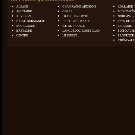
ALSACE
CHAMPAGNE-ARDENNE
LORRAINE
AQUITAINE
CORSE
MIDI-PYRÉ
AUVERGNE
FRANCHE-COMTÉ
NORD-PAS-
BASSE-NORMANDIE
HAUTE-NORMANDIE
PAYS DE LA
BOURGOGNE
ÎLE-DE-FRANCE
PICARDIE
BRETAGNE
LANGUEDOC-ROUSSILLON
POITOU-CH
CENTRE
LIMOUSIN
PROVENCE-
RHÔNE-ALP