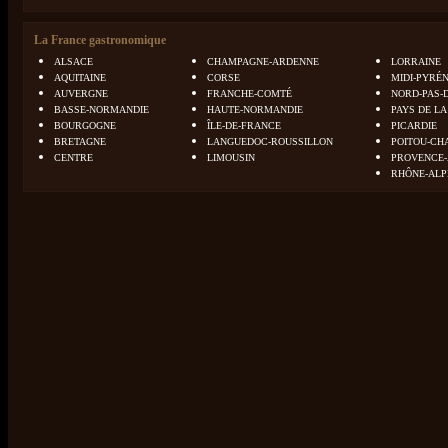
La France gastronomique
ALSACE
CHAMPAGNE-ARDENNE
LORRAINE
AQUITAINE
CORSE
MIDI-PYRÉ
AUVERGNE
FRANCHE-COMTÉ
NORD-PAS-
BASSE-NORMANDIE
HAUTE-NORMANDIE
PAYS DE LA
BOURGOGNE
ÎLE-DE-FRANCE
PICARDIE
BRETAGNE
LANGUEDOC-ROUSSILLON
POITOU-CH
CENTRE
LIMOUSIN
PROVENCE-
RHÔNE-ALP