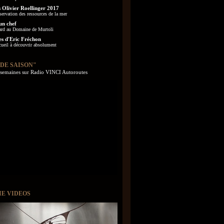
 Olivier Roellinger 2017
servation des ressources de la mer
un chef
ard au Domaine de Murtoli
es d'Eric Fréchon
cueil à découvrir absolument
 DE SAISON"
s semaines sur Radio VINCI Autoroutes
IE VIDEOS