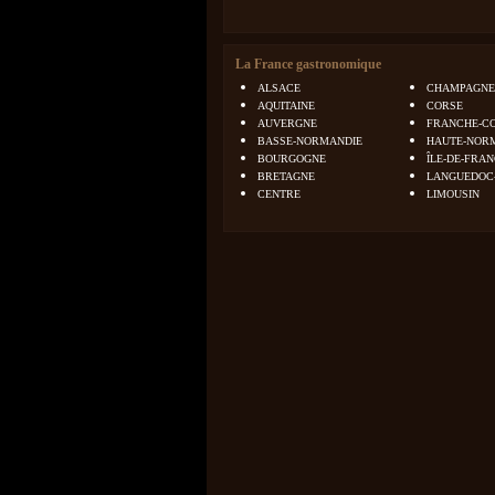
La France gastronomique
ALSACE
CHAMPAGNE
AQUITAINE
CORSE
AUVERGNE
FRANCHE-C
BASSE-NORMANDIE
HAUTE-NOR
BOURGOGNE
ÎLE-DE-FRA
BRETAGNE
LANGUEDOC
CENTRE
LIMOUSIN