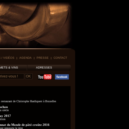
 / VIDÉOS
AGENDA
PRESSE
CONTACT
METS & VINS
ADRESSES
 restaurant de Christophe Hardiquest à Bruxelles
uchon
u siècle
ay 2017
ition
nat du Monde de pâté-croûte 2016
re remporte le titre