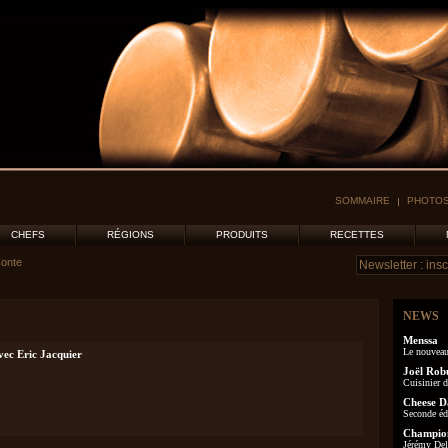
SOMMAIRE
PHOTOS
CHEFS
RÉGIONS
PRODUITS
RECETTES
Conte
NEWS
Menssa
Le nouveau
vec Eric Jacquier
Joël Rob
Cuisinier d
Cheese D
Seconde éd
Champion
Jérémy Delo