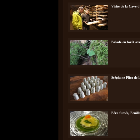
Visite de la Cave d
Balade en forêt ave
Stéphane Pliot de l
Féra fumée, Feuill