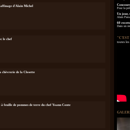
Concours
'affinage d'Alain Michel
Pour la pré
Un jour, 
Alain Pass
60 recett
Dans un re
"C'EST
c le chef
toutes le
a chèvrerie de la Closette
e à feuille de pommes de terre du chef Yoann Conte
GALER