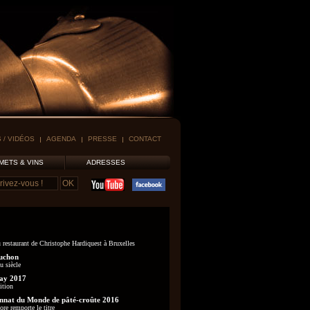
 / VIDÉOS
AGENDA
PRESSE
CONTACT
METS & VINS
ADRESSES
 restaurant de Christophe Hardiquest à Bruxelles
uchon
u siècle
ay 2017
ition
nat du Monde de pâté-croûte 2016
re remporte le titre