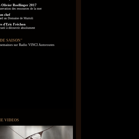
 Olivier Roellinger 2017
servation des ressources de la mer
un chef
ard au Domaine de Murtoli
es d'Eric Fréchon
cueil à découvrir absolument
 DE SAISON"
s semaines sur Radio VINCI Autoroutes
IE VIDEOS