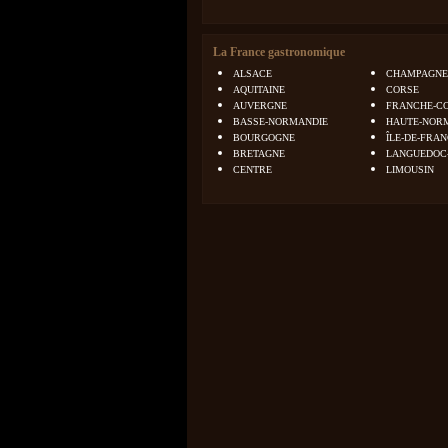
La France gastronomique
ALSACE
CHAMPAGNE
AQUITAINE
CORSE
AUVERGNE
FRANCHE-C
BASSE-NORMANDIE
HAUTE-NOR
BOURGOGNE
ÎLE-DE-FRA
BRETAGNE
LANGUEDOC
CENTRE
LIMOUSIN