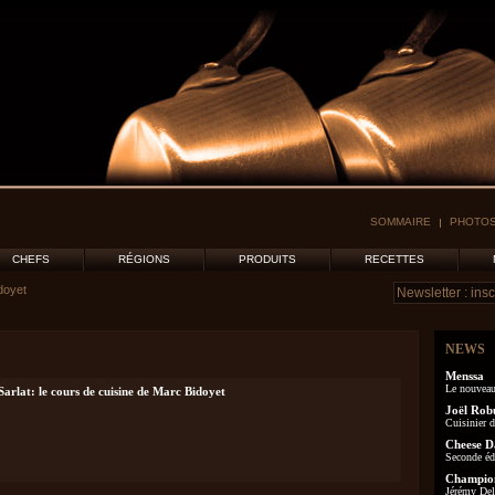
SOMMAIRE
PHOTOS
CHEFS
RÉGIONS
PRODUITS
RECETTES
doyet
NEWS
Menssa
Le nouveau
 Sarlat: le cours de cuisine de Marc Bidoyet
Joël Rob
Cuisinier d
Cheese D
Seconde éd
Champion
Jérémy Delo