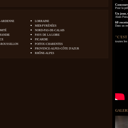
Concours
Pour la pré
Un jour, 
Alain Pass
-ARDENNE
LORRAINE
60 recett
MIDI-PYRÉNÉES
Dans un re
OMTÉ
NORD-PAS-DE-CALAIS
MANDIE
PAYS DE LA LOIRE
"C'EST
NCE
PICARDIE
toutes le
-ROUSSILLON
POITOU-CHARENTES
PROVENCE-ALPES-CÔTE D'AZUR
RHÔNE-ALPES
GALER