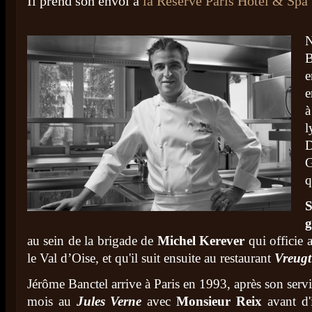
Il prend son envol à
la Réserve Paris Hôtel & Spa
e
e
à
l
D
G
q
g
au sein de la brigade de
Michel Kerever
qui officie
le Val d’Oise, et qu'il suit ensuite au restaurant
Vreugt
Jérôme Banctel arrive à Paris en 1993, après son servic
mois au
Jules Verne
avec
Monsieur Reix
avant d'i