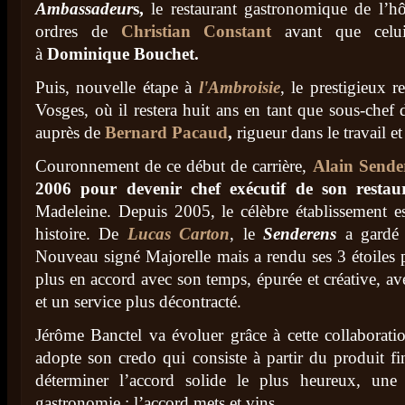
Ambassadeur
s,
le restaurant gastronomique de l’hô
ordres de
Christian Constant
avant que celu
à
Dominique Bouchet.
Puis, nouvelle étape à
l'Ambroisie
, le prestigieux r
Vosges, où il restera huit ans en tant que sous-chef 
auprès de
Bernard Pacaud
,
rigueur dans le travail et
Couronnement de ce début de carrière,
Alain Sende
2006 pour devenir chef exécutif de son restau
Madeleine. Depuis 2005, le célèbre établissement e
histoire. De
Lucas Carton
, le
Senderens
a gardé l
Nouveau signé Majorelle mais a rendu ses 3 étoiles p
plus en accord avec son temps, épurée et créative, av
et un service plus décontracté.
Jérôme Banctel va évoluer grâce à cette collaboration
adopte son credo qui consiste à partir du produit fi
déterminer l’accord solide le plus heureux, une 
gastronomie : l’accord mets et vins.