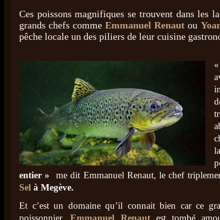
Ces poissons magnifiques se trouvent dans les l
grands chefs comme
Emmanuel Renaut
ou
Yoa
pêche locale un des piliers de leur cuisine gastro
«
a
i
d
t
a
c
l
p
entier »
me dit Emmanuel Renaut, le chef triplemen
Sel
à Megève.
Et c’est un domaine qu’il connait bien car ce gran
poissonnier.
Emmanuel Renaut
est tombé amou