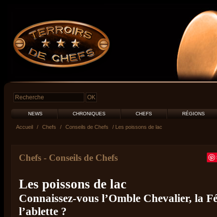
NEWS
CHRONIQUES
CHEFS
RÉGIONS
Accueil
/
Chefs
/
Conseils de Chefs
/ Les poissons de lac
Chefs
-
Conseils de Chefs
Les poissons de lac
Connaissez-vous l’Omble Chevalier, la Fé
l’ablette ?