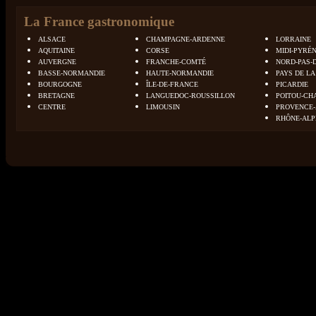
La France gastronomique
ALSACE
CHAMPAGNE-ARDENNE
LORRAINE
AQUITAINE
CORSE
MIDI-PYRÉ
AUVERGNE
FRANCHE-COMTÉ
NORD-PAS-
BASSE-NORMANDIE
HAUTE-NORMANDIE
PAYS DE LA
BOURGOGNE
ÎLE-DE-FRANCE
PICARDIE
BRETAGNE
LANGUEDOC-ROUSSILLON
POITOU-CH
CENTRE
LIMOUSIN
PROVENCE-
RHÔNE-ALP