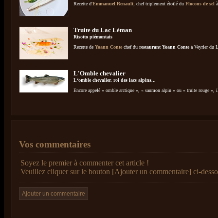
Recette d'
Emmanuel Renault
, chef triplement étoilé du
Flocons de sel
Truite du Lac Léman
Risotto piémontais
Recette de
Yoann Conte
chef du
restaurant Yoann Conte
à Veyrier du L
L'Omble chevalier
L‘omble chevalier, roi des lacs alpins...
Encore appelé « omble arctique », « saumon alpin » ou « truite rouge », il
Vos commentaires
Soyez le premier à commenter cet article !
Veuillez cliquer sur le bouton [Ajouter un commentaire] ci-desso