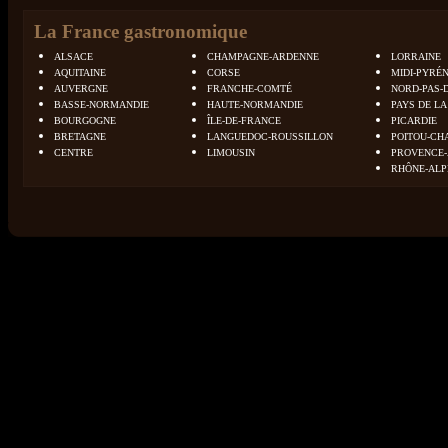
La France gastronomique
ALSACE
CHAMPAGNE-ARDENNE
LORRAINE
AQUITAINE
CORSE
MIDI-PYRÉ
AUVERGNE
FRANCHE-COMTÉ
NORD-PAS-
BASSE-NORMANDIE
HAUTE-NORMANDIE
PAYS DE LA
BOURGOGNE
ÎLE-DE-FRANCE
PICARDIE
BRETAGNE
LANGUEDOC-ROUSSILLON
POITOU-CH
CENTRE
LIMOUSIN
PROVENCE-
RHÔNE-ALP