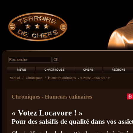
NEWS
CHRONIQUES
CHEFS
RÉGIONS
Accueil
/
Chroniques
/
Humeurs culinaires
/ « Votez Locavore ! »
Chroniques
-
Humeurs culinaires
« Votez Locavore ! »
Pour des salsifis de qualité dans vos assie