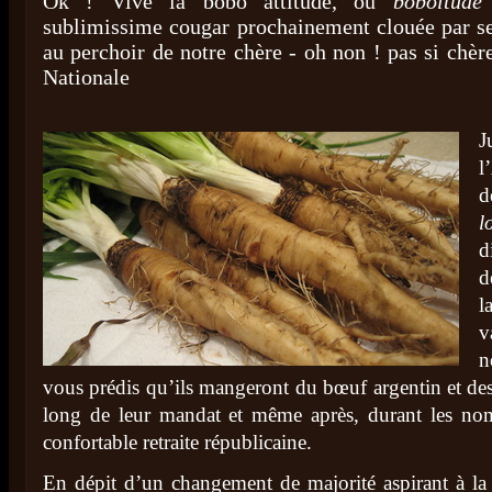
Ok ! Vive la bobo attitude, ou
boboïtude
sublimissime cougar prochainement clouée par s
au perchoir de notre chère - oh non ! pas si chè
Nationale
J
l
d
l
d
d
l
v
n
vous prédis qu’ils mangeront du bœuf argentin et des 
long de leur mandat et même après, durant les no
confortable retraite républicaine.
En dépit d’un changement de majorité aspirant à la