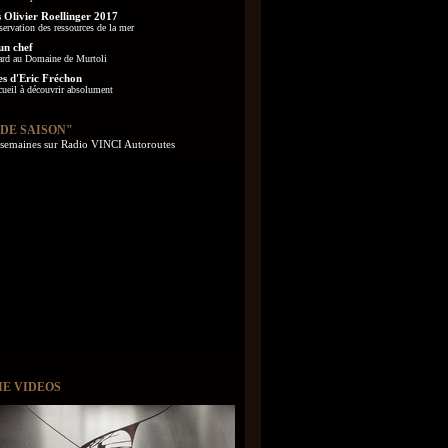
 Olivier Roellinger 2017
servation des ressources de la mer
un chef
ard au Domaine de Murtoli
es d'Eric Fréchon
cueil à découvrir absolument
 DE SAISON"
s semaines sur Radio VINCI Autoroutes
IE VIDEOS