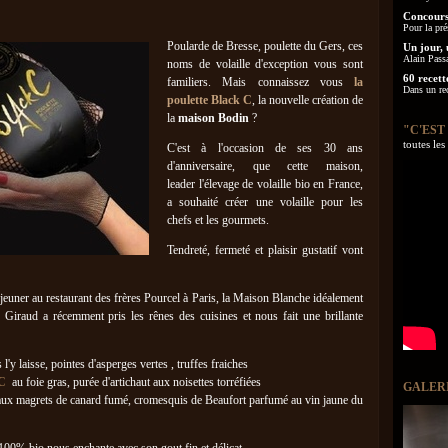
Concours
Pour la pré
Poularde de Bresse, poulette du Gers, ces
Un jour, 
Alain Pass
noms de volaille d'exception vous sont
60 recett
familiers. Mais connaissez vous
la
Dans un re
poulette Black C
, la nouvelle création de
la
maison Bodin
?
"C'EST
toutes le
C'est à l'occasion de ses 30 ans
d'anniversaire, que cette maison,
leader l'élevage de volaille bio en France,
a souhaité créer une volaille pour les
chefs et les gourmets.
Tendreté, fermeté et plaisir gustatif vont
euner au restaurant des frères Pourcel à Paris, la Maison Blanche idéalement
Giraud a récemment pris les rênes des cuisines et nous fait une brillante
 l'y laisse, pointes d'asperges vertes , truffes fraiches
 C
au foie gras, purée d'artichaut aux noisettes torréfiées
GALER
aux magrets de canard fumé, cromesquis de Beaufort parfumé au vin jaune du