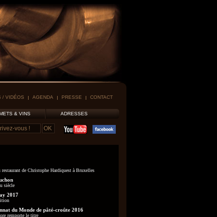
 / VIDÉOS
AGENDA
PRESSE
CONTACT
METS & VINS
ADRESSES
 restaurant de Christophe Hardiquest à Bruxelles
uchon
u siècle
ay 2017
ition
nat du Monde de pâté-croûte 2016
re remporte le titre