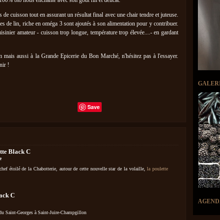
e 100% bio nous enchante avec son gout fin et délicat.
 de cuisson tout en assurant un résultat final avec une chair tendre et juteuse.
nes de lin, riche en oméga 3 sont ajoutés à son alimentation pour y contribuer.
sinier amateur - cuisson trop longue, température trop élevée....- en gardant
m mais aussi à la Grande Epicerie du Bon Marché, n'hésitez pas à l'essayer.
ir !
GALER
Save
tte Black C
e
hef étoilé́ de la Chabotterie, autour de cette nouvelle star de la volaille,
la poulette
lack C
AGEND
f du Saint-Georges à Saint-Juire-Champgillon