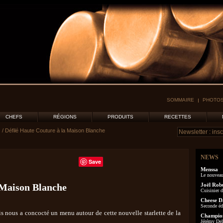
SOMMAIRE
PHOTOS
CHEFS
RÉGIONS
PRODUITS
RECETTES
/ Défilé Haute Couture à la Maison Blanche
NEWS
Save
Menssa
Le nouveau
 Maison Blanche
Joël Rob
Cuisinier d
Cheese D
Seconde éd
s nous a concocté un menu autour de cette nouvelle starlette de la
Champion
Jérémy Delo