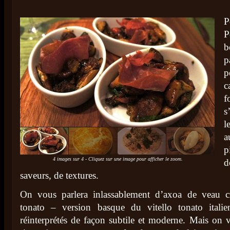
P
P
b
p
p
c
f
s
l
a
p
4 images sur 4 - Cliquez sur une image pour afficher le zoom.
d
saveurs, de textures.
On vous parlera inlassablement d’axoa de veau cr
tonato – version basque du vitello tonato itali
réinterprétés de façon subtile et moderne. Mais on 