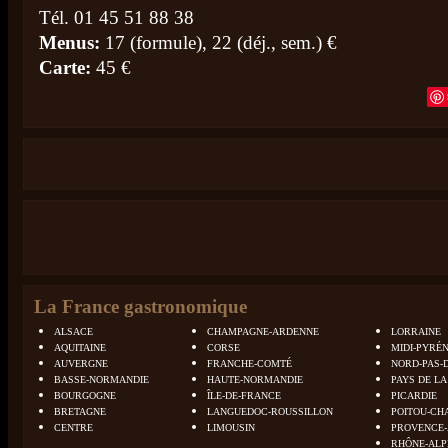
Tél. 01 45 51 88 38
Menus:
17 (formule), 22 (déj., sem.) €
Carte:
45 €
La France gastronomique
ALSACE
CHAMPAGNE-ARDENNE
LORRAINE
AQUITAINE
CORSE
MIDI-PYRÉ
AUVERGNE
FRANCHE-COMTÉ
NORD-PAS-
BASSE-NORMANDIE
HAUTE-NORMANDIE
PAYS DE LA
BOURGOGNE
ÎLE-DE-FRANCE
PICARDIE
BRETAGNE
LANGUEDOC-ROUSSILLON
POITOU-CH
CENTRE
LIMOUSIN
PROVENCE-
RHÔNE-ALP