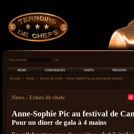
NEWS
CHRONIQUES
CHEFS
RÉGIONS
Accueil
/
News
/
Echos de chefs
/ Anne-Sophie Pic au festival de Cannes
News
-
Echos de chefs
Anne-Sophie Pic au festival de Ca
Pour un diner de gala à 4 mains