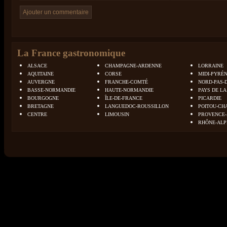
La France gastronomique
ALSACE
CHAMPAGNE-ARDENNE
LORRAINE
AQUITAINE
CORSE
MIDI-PYRÉ
AUVERGNE
FRANCHE-COMTÉ
NORD-PAS-
BASSE-NORMANDIE
HAUTE-NORMANDIE
PAYS DE LA
BOURGOGNE
ÎLE-DE-FRANCE
PICARDIE
BRETAGNE
LANGUEDOC-ROUSSILLON
POITOU-CH
CENTRE
LIMOUSIN
PROVENCE-
RHÔNE-ALP