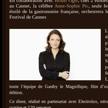
En collaboration avec
Bruno Oger
, chef 2 étoile
au Cannet, la célèbre
Anne-Sophie Pic
, seule 
étoilé de la gastronomie française, orchestrera 
Festival de Cannes
L
d
p
l
r
S
p
f
L
toute l’équipe de Gastby le Magnifique, film d’ou
édition.
Ce diner, réalisé en partenariat avec Electrolux, néc
cuisine et 120 serveurs.