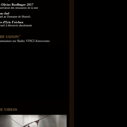
 Olivier Roellinger 2017
servation des ressources de la mer
un chef
ard au Domaine de Murtoli
es d'Eric Fréchon
cueil à découvrir absolument
 DE SAISON"
s semaines sur Radio VINCI Autoroutes
IE VIDEOS