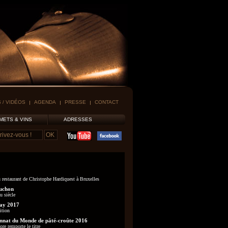
 / VIDÉOS
AGENDA
PRESSE
CONTACT
METS & VINS
ADRESSES
 restaurant de Christophe Hardiquest à Bruxelles
uchon
u siècle
ay 2017
ition
nat du Monde de pâté-croûte 2016
re remporte le titre