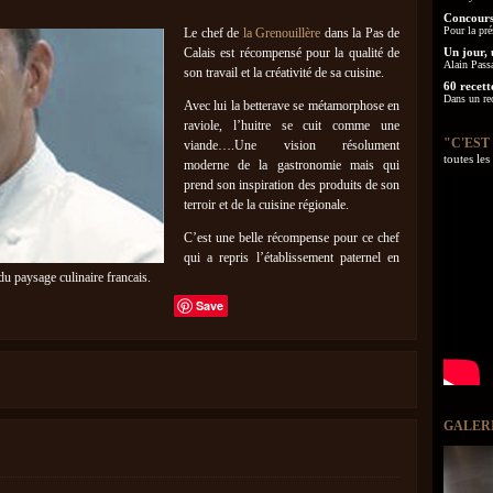
Concours
Pour la pré
Le chef de
la Grenouillère
dans la Pas de
Calais est récompensé pour la qualité de
Un jour, 
Alain Pass
son travail et la créativité de sa cuisine.
60 recett
Dans un re
Avec lui la betterave se métamorphose en
raviole, l’huitre se cuit comme une
"C'EST
viande….Une vision résolument
toutes le
moderne de la gastronomie mais qui
prend son inspiration des produits de son
terroir et de la cuisine régionale.
C’est une belle récompense pour ce chef
qui a repris l’établissement paternel en
du paysage culinaire francais.
Save
GALER