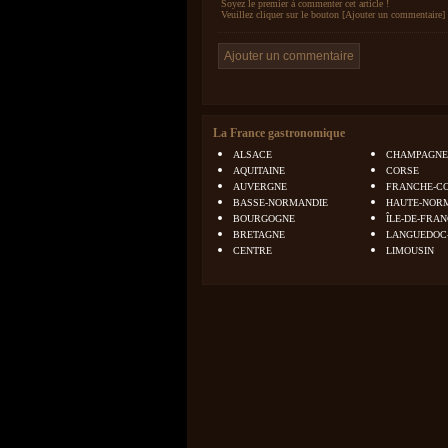
Soyez le premier à commenter cet article !
Veuillez cliquer sur le bouton [Ajouter un commentaire] 
La France gastronomique
ALSACE
CHAMPAGNE
AQUITAINE
CORSE
AUVERGNE
FRANCHE-C
BASSE-NORMANDIE
HAUTE-NOR
BOURGOGNE
ÎLE-DE-FRA
BRETAGNE
LANGUEDOC
CENTRE
LIMOUSIN