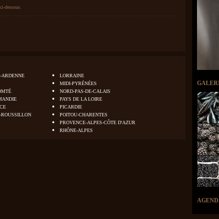
ci-dessous.
-ARDENNE
LORRAINE
GALER
MIDI-PYRÉNÉES
OMTÉ
NORD-PAS-DE-CALAIS
MANDIE
PAYS DE LA LOIRE
NCE
PICARDIE
-ROUSSILLON
POITOU-CHARENTES
PROVENCE-ALPES-CÔTE D'AZUR
RHÔNE-ALPES
AGEND