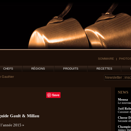
SOMMAIRE
PHOTOS
CHEFS
RÉGIONS
PRODUITS
RECETTES
e Gauthier
NEWS
Save
Menssa
Le nouveau
Joël Rob
Cuisinier d
guide Gault & Millau
Cheese D
Seconde éd
 l’année 2015 »
Champion
Jérémy Delo