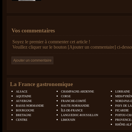
Vos commentaires
Soyez le premier à commenter cet article !
Veuillez cliquer sur le bouton [Ajouter un commentaire] ci-desso
La France gastronomique
ALSACE
CHAMPAGNE-ARDENNE
LORRAINE
AQUITAINE
CORSE
MIDI-PYRÉ
AUVERGNE
FRANCHE-COMTÉ
NORD-PAS-
BASSE-NORMANDIE
HAUTE-NORMANDIE
PAYS DE LA
BOURGOGNE
ÎLE-DE-FRANCE
PICARDIE
BRETAGNE
LANGUEDOC-ROUSSILLON
POITOU-CH
CENTRE
LIMOUSIN
PROVENCE-
RHÔNE-ALP