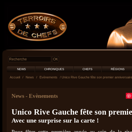
NEWS
CHRONIQUES
CHEFS
RÉGIONS
Accueil
/
News
/
Evènements
/ Unico Rive Gauche fête son premier anniversair
News
-
Evènements
Unico Rive Gauche fête son premie
Avec une surprise sur la carte !
Pour fêter cette première année au sein de la riv