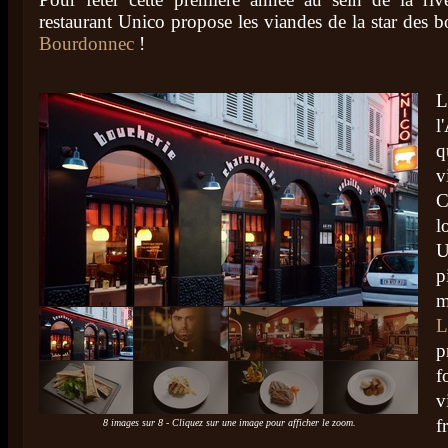
restaurant Unico propose les viandes de la star des 
Bourdonnec
!
l
q
v
C
l
U
p
m
L
p
f
v
f
8 images sur 8 - Cliquez sur une image pour afficher le zoom.