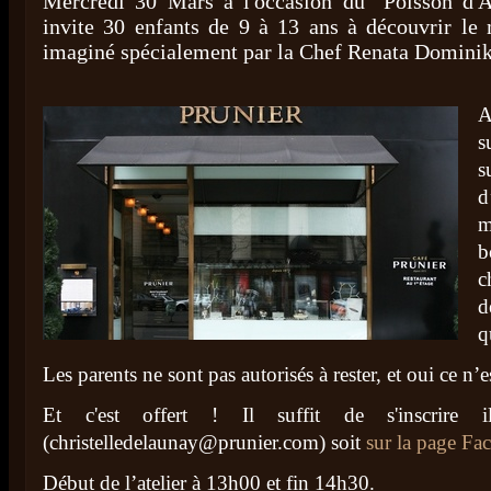
Mercredi 30 Mars à l'occasion du "Poisson d'Av
invite 30 enfants de 9 à 13 ans à découvrir l
imaginé spécialement par la Chef Renata Dominik
s
s
d
m
b
c
d
q
Les parents ne sont pas autorisés à rester, et oui ce n’e
Et c'est offert ! Il suffit de s'inscrire i
(
christelledelaunay@prunier.com
) soit
sur la page Fa
Début de l’atelier à 13h00 et fin 14h30.