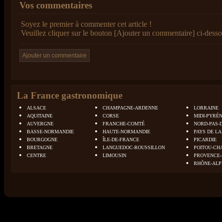
Vos commentaires
Soyez le premier à commenter cet article !
Veuillez cliquer sur le bouton [Ajouter un commentaire] ci-desso
La France gastronomique
ALSACE
CHAMPAGNE-ARDENNE
LORRAINE
AQUITAINE
CORSE
MIDI-PYRÉ
AUVERGNE
FRANCHE-COMTÉ
NORD-PAS-
BASSE-NORMANDIE
HAUTE-NORMANDIE
PAYS DE LA
BOURGOGNE
ÎLE-DE-FRANCE
PICARDIE
BRETAGNE
LANGUEDOC-ROUSSILLON
POITOU-CH
CENTRE
LIMOUSIN
PROVENCE-
RHÔNE-ALP