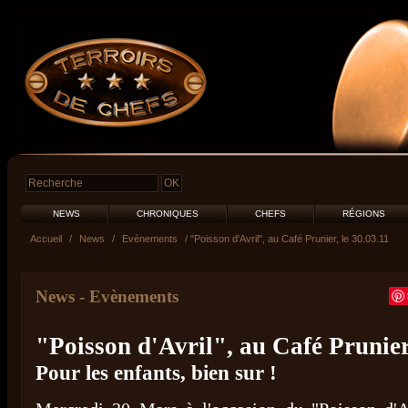
NEWS
CHRONIQUES
CHEFS
RÉGIONS
Accueil
/
News
/
Evènements
/ "Poisson d'Avril", au Café Prunier, le 30.03.11
News
-
Evènements
"Poisson d'Avril", au Café Prunier,
Pour les enfants, bien sur !