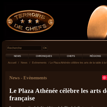
NEWS
CHRONIQUES
CHEFS
RÉGIONS
Accueil
/
News
/
Evènements
/ Le Plaza Athénée célèbre les arts de la table à la
News
-
Evènements
Le Plaza Athénée célèbre les arts de
française