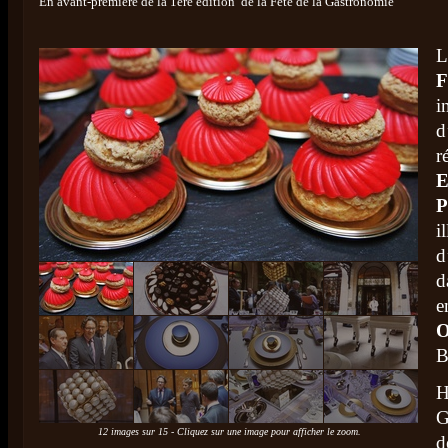
En avant-première de la 1ère édition de la Fête de la Gastronomie
L
F
i
d
r
P
i
d
d
e
B
H
G
12 images sur 15 - Cliquez sur une image pour afficher le zoom.
d