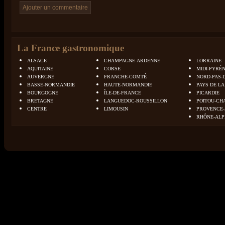
La France gastronomique
ALSACE
CHAMPAGNE-ARDENNE
LORRAINE
AQUITAINE
CORSE
MIDI-PYRÉ
AUVERGNE
FRANCHE-COMTÉ
NORD-PAS-
BASSE-NORMANDIE
HAUTE-NORMANDIE
PAYS DE LA
BOURGOGNE
ÎLE-DE-FRANCE
PICARDIE
BRETAGNE
LANGUEDOC-ROUSSILLON
POITOU-CH
CENTRE
LIMOUSIN
PROVENCE-
RHÔNE-ALP