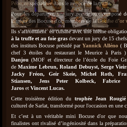
Pébeyre
spécialisée dans le négoce de la truffe.
Pour les départager, un jury prestigieux composé de
lauréats des Bocuse d'or, membres de la
Bocuse d’or 
12 images sur 12 - Cliquez sur une image pour afficher le zoom.
Ils s’affrontaient en cuisine avec une même obligatio
à la truffe et au foie gras
devant un jury de 15 chefs 
des instituts Bocuse présidé par
Yannick Alléno
( B
chef 3 étoiles du restaurant le Meurice à Paris 
Danjou
(MOF et directeur de l’école du Foie Gr
de
Maxime Lebrun, Roland Debuyst, Serge Viei
Jacky Fréon, Geir Skeie, Michel Roth, Fra
Stiansen, Jens Peter Kolbeck, Fabrice P
Jaros
et
Vincent Lucas.
Cette troisième édition du
trophée Jean Rougié
culturel de Sarlat, transformé pour l'occasion en une c
Et c’est à un véritable mini Bocuse d'or que nou
finalistes ont rivalisé d’ingéniosité dans la préparati