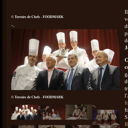
I
© Terroirs de Chefs - FOODMARK
v
d
">
p
d
J
C
c
g
d
t
l'
© Terroirs de Chefs - FOODMARK
f
">
f
S