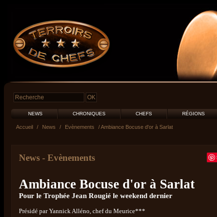
NEWS
CHRONIQUES
CHEFS
RÉGIONS
Accueil
/
News
/
Evènements
/ Ambiance Bocuse d'or à Sarlat
News
-
Evènements
Ambiance Bocuse d'or à Sarlat
Pour le Trophée Jean Rougié le weekend dernier
Présidé par Yannick Alléno, chef du Meurice***